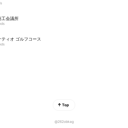
ds
商工会議所
nds
ナティオ ゴルフコース
nds
Top
@262obkag