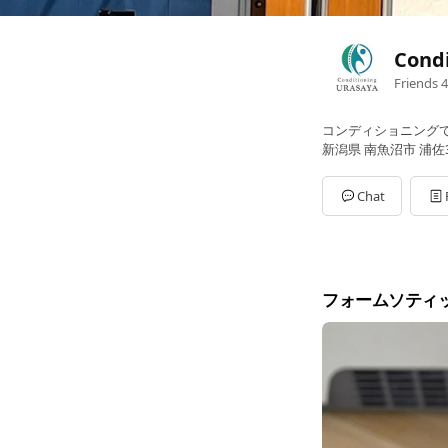
Cond
Friends
4
コンディショニング
新潟県 南魚沼市 浦佐3
Chat
フォームソティ