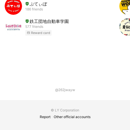
ぷてぃぼ
186 friends
鉄工団地自動車学園
577 friends
Reward card
@262jwayw
© LY Corporation
Report
Other official accounts