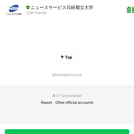
ニュースサービス日経都立大学
1,281 friends
Top
@tamagawa_loop
© LY Corporation
Report
Other official accounts