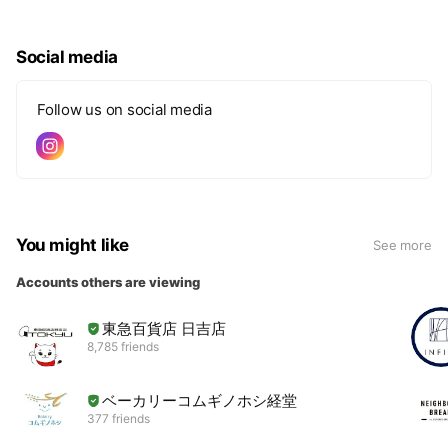
Social media
Follow us on social media
You might like
See more
Accounts others are viewing
東急百貨店 日吉店
8,785 friends
ベーカリーコムギノホシ経堂
377 friends