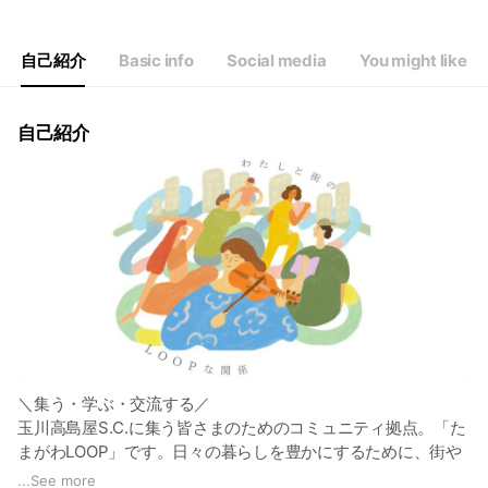
自己紹介
Basic info
Social media
You might like
自己紹介
＼集う・学ぶ・交流する／
玉川高島屋S.C.に集う皆さまのためのコミュニティ拠点。「た
まがわLOOP」です。日々の暮らしを豊かにするために、街や
社会へ視点を拡げて活動を展開しています。
...
See more