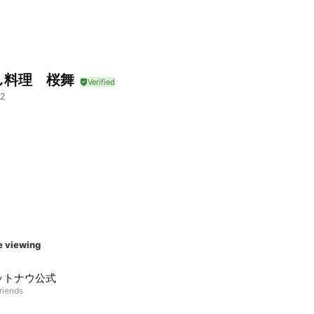
し料理 桜舞
2
e viewing
ットナウ公式
riends