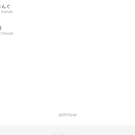
きんぐ
 friends
館
 friends
@261lfyqa