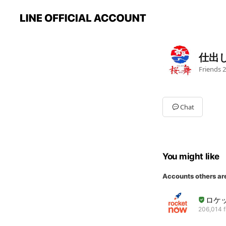
仕出
Friends
2
Chat
You might like
Accounts others ar
ロケ
206,014 f