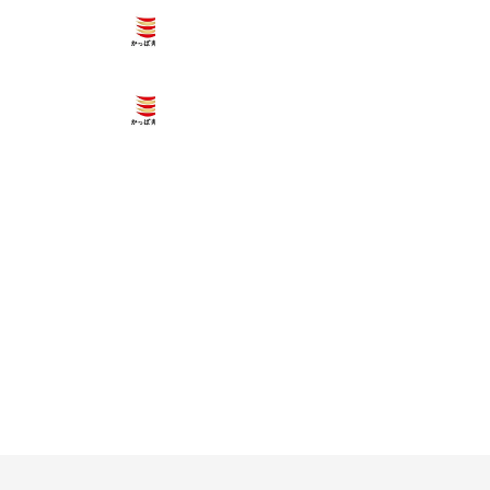
かっぱ寿司 秋田御所野店
637 friends
かっぱ寿司 秋田広面店
729 friends