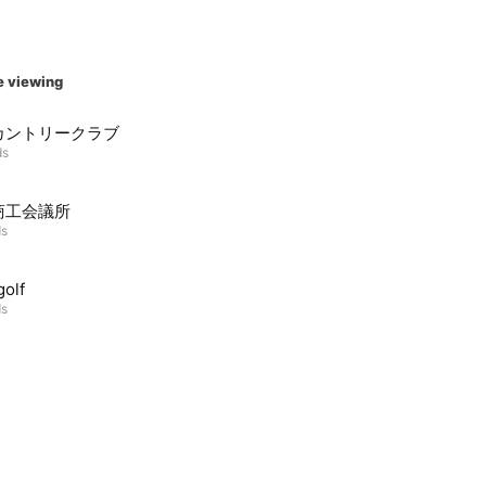
e viewing
カントリークラブ
ds
商工会議所
ds
olf
ds