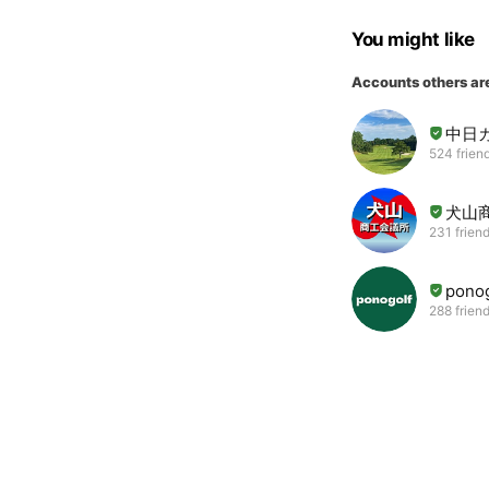
You might like
Accounts others ar
中日
524 frien
犬山
231 frien
ponog
288 frien