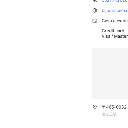
0527742626
bijou‐asuka.
Cash accept
Credit card
Visa / Maste
〒465-003
藤が丘駅