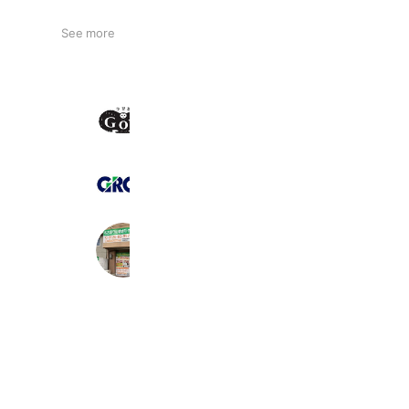
See more
学習塾ゴーズ
118 friends
(株)グロップ 名古屋オフィス
136 friends
守山巻き爪センターちあーず
311 friends