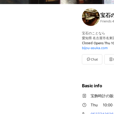
宝石
Friends
4
宝石のことなら
愛知県 名古屋市名東区
Closed
Opens Thu 10
bijou‐asuka.com
Sun
Closed
Mon
10:00 - 20:00
Tue
10:00 - 20:00
Chat
Wed
10:00 - 20:00
Thu
10:00 - 20:00
Fri
10:00 - 20:00
Sat
10:00 - 20:00
Basic info
宝飾時計の販
Thu
10:00 