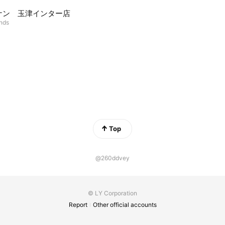
ナン 玉津インター店
ends
Top
@260ddvey
© LY Corporation
Report
Other official accounts