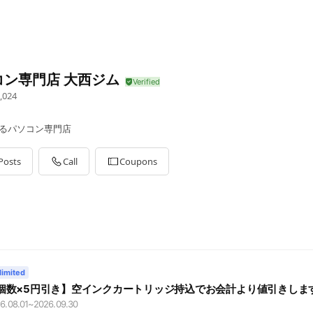
コン専門店 大西ジム
,024
えるパソコン専門店
Posts
Call
Coupons
limited
個数×5円引き】空インクカートリッジ持込でお会計より値引きしま
6.08.01
~
2026.09.30