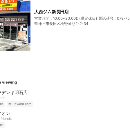
大西ジム新長田店
営業時間：10:00~20:00(水曜定休日) 電話番号：078-7
県神戸市長田区松野通り2-2-34
e viewing
ヤデンキ明石店
ends
ns
Reward card
ィオン
 friends
ns