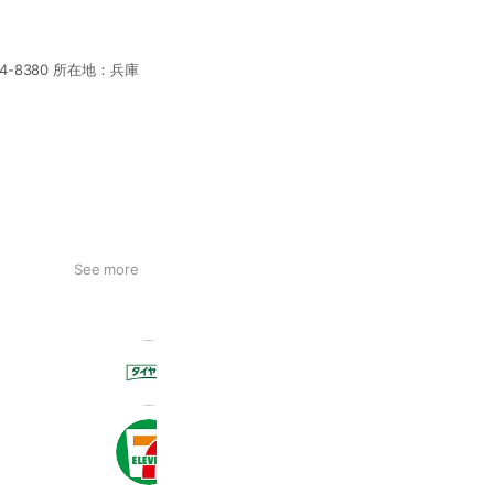
54-8380 所在地：兵庫
See more
タイヤ館 和田山
602 friends
Coupons
セブン‐イレブン・ジャパン
20,981,539 friends