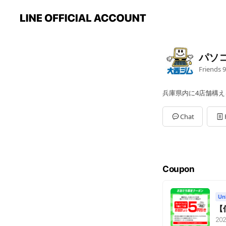
パソ
Friends
9
兵庫県内に4店舗構
Chat
Coupon
Un
【
202