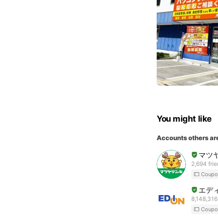
You might like
Accounts others ar
マツ
2,694 fri
Coupo
エデ
8,148,316
Coupo