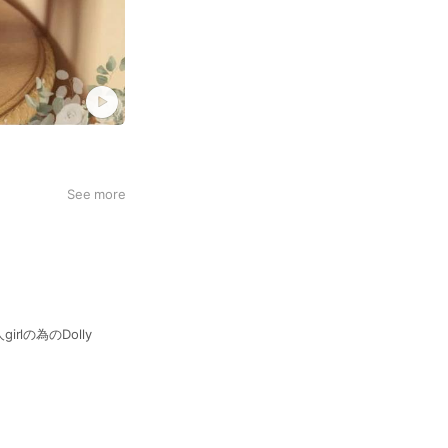
See more
irlの為のDolly