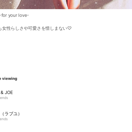
or your loveｰ
も女性らしさや可愛さを惜しまない♡
く」「力強く」いまを生きるレディのロマンティッククローゼット
わりと愛らしい中に凛とした美しさがある。
。品格があること。そしてフェミニンであること。
喝采を送ります。
e viewing
ときめくようなファッションを提案します。
 & JOE
iends
U.（ラブユ）
iends