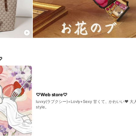
♡
♡Web store♡
luvxy(ラブクシー)=Lovly+Sexy 甘くて、かわいい❤︎ 大人g
style。