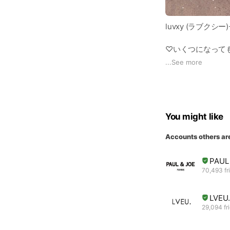
luvxy (ラブクシー)ｰf
♡いくつになって
...
See more
「品よく」「可愛
フェミニンでふん
華やかであること
You might like
女性であることに
Accounts others ar
上品でいて、胸が
PAUL
70,493 fr
LVE
29,094 fr