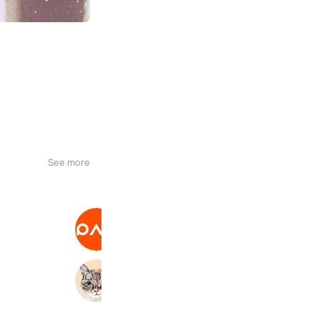
。
See more
パルクローゼット
3,077,319 friends
Coupons
Reward card
ネイルエス
3,575 friends