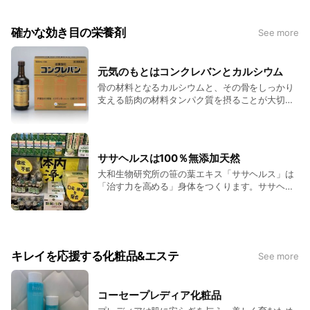
なってゆかれるのが当店の目標です。
店舗前に5台分の駐車場があり、お車でのご来店にも便利で
確かな効き目の栄養剤
See more
す。
住宅街の中の奥まった所にありますが、
元気のもとはコンクレバンとカルシウム
カーナビに入れて頂いたら商店街なのでわかりやすいです！
骨の材料となるカルシウムと、その骨をしっかり
駐車場も入れやすいと喜ばれています！
支える筋肉の材料タンパク質を摂ることが大切。
丈夫な骨と筋肉があるからこそ、関節の栄養成分
も増えていきます。その場しのぎでなく、根本的
小さな店ですが、メニューがいろいろありますので、
に改善して元気な毎日を送りましょう！ コンクレ
ぜひホームページなどご覧になってくださいね。
バンはタンパク質の最終形アミノ酸まで分解され
ササヘルスは100％無添加天然
ているので胃腸の弱っている方でも効率良く吸収
スタッフ一同心からおまちしてます❗️
大和生物研究所の笹の葉エキス「ササヘルス」は
してくれます。 シーエーアップは20mlで１日分
「治す力を高める」身体をつくります。ササヘル
のカルシウムがとれ、グレープフルーツ味でお子
スの5力(りき)すなわち「精神力」「血液力」「細
様からお年寄りまで家族全員で安心して服用でき
胞力」「免疫力」「解毒力」が身体の中をくるく
ます。
る巡って健康の輪が広がります。5の力はそれぞ
れがアップして、身体のバランスを保ちます。
キレイを応援する化粧品&エステ
See more
コーセープレディア化粧品