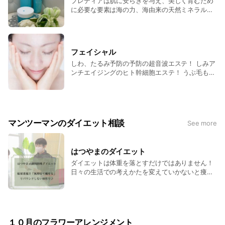
プレディアは肌に安らぎを与え、美しく育むため
に必要な要素は海の力、海由来の天然ミネラルで
あると考えます。 海洋深層水をはじめとする「海
由来の成分がもつ力」さらに地底から湧きでるス
パ水(温泉水)その2つのミネラルあふれる成分を融
合させた化粧品で、これからも肌と心に癒しの時
フェイシャル
間を提供し、「リラクゼーションビューティー」
しわ、たるみ予防の予防の超音波エステ！ しみア
をお届けします
ンチエイジングのヒト幹細胞エステ！ うぶ毛も無
くす顔脱毛！ 男性の朝の時短ヒゲ脱毛！ その他
いろいろ脱毛！ ツルツルお肌できれいになれる♪
マンツーマンのダイエット相談
See more
はつやまのダイエット
ダイエットは体重を落とすだけではありません！
日々の生活での考えかたを変えていかないと痩せ
にくいし、もし痩せてもリバウンドしやすいで
す。 意識が変わると、身体の動きも変わり、 食
べる事を大切に考えるようになります。自分の身
体が必要なだけ食べましょう！心身共にスリルに
なりましょう！ お手伝いいたします♪
１０月のフラワーアレンジメント