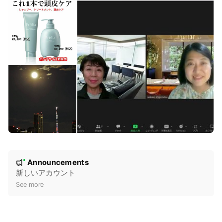
N
Announcements
New
o
新しいアカウント
t
See more
i
c