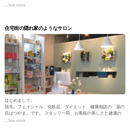
してコラーゲン・ヒアルロン酸などをお肌
...
See more
の深層に送り込み、最後は抗酸化作用のあ
るヨーグルトパックでたくさんの栄養を肌
に届けます。当店人気NO1のエステです。
住宅街の隠れ家のようなサロン
はじめまして。
脱毛、フェイシャル、化粧品、ダイエット、健康相談の「薬の
店はつやま」です。 スタッフ一同、お客様の美しさと健康の
ための、お手伝いさせていただこうと頑張っています。
...
See more
お客様お一人お一人が、心身共に前向きになり、笑顔で綺麗に