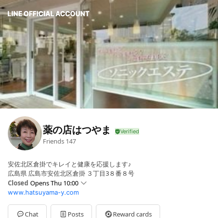
薬の店はつやま
Friends
147
安佐北区倉掛でキレイと健康を応援します♪
広島県 広島市安佐北区倉掛 ３丁目3８番８号
Closed
Opens Thu 10:00
www.hatsuyama-y.com
Sun
Closed
Mon
Closed
Tue
Closed
Chat
Posts
Reward cards