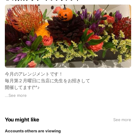
今月のアレンジメントです！
毎月第２月曜日に当店に先生をお招きして
開催してます(^^♪
よろしかったらご参加おまちしてます！
...
See more
You might like
See more
Accounts others are viewing