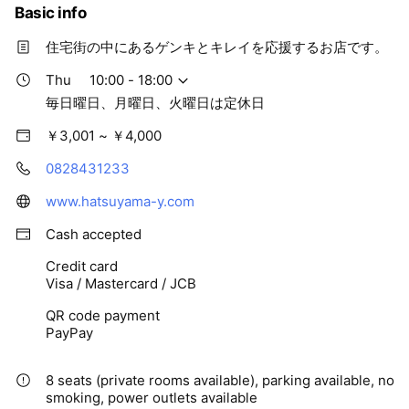
e
Basic info
住宅街の中にあるゲンキとキレイを応援するお店です。
Thu
10:00 - 18:00
毎日曜日、月曜日、火曜日は定休日
￥3,001 ~ ￥4,000
0828431233
www.hatsuyama-y.com
Cash accepted
Credit card
Visa / Mastercard / JCB
QR code payment
PayPay
8 seats (private rooms available), parking available, no
smoking, power outlets available