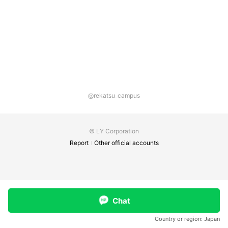
@rekatsu_campus
© LY Corporation
Report
Other official accounts
Chat
Country or region:
Japan