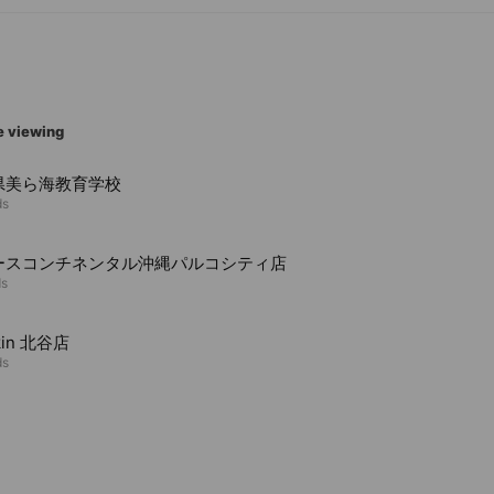
e viewing
県美ら海教育学校
ds
ースコンチネンタル沖縄パルコシティ店
ds
kin 北谷店
ds