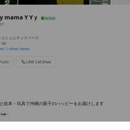
y mama Y Yｙ
07
＆コミュニティスペース
-54
om/
1 other items
Posts
LINE Call (free)
と絵本・玩具で沖縄の親子のハッピーをお届けします
 Call
-yyy.com/
1 other items