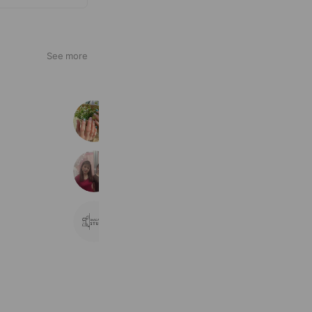
See more
atelier me
357 friends
ビューティひらやす
260 friends
マカロニスタジオ
1,306 friends