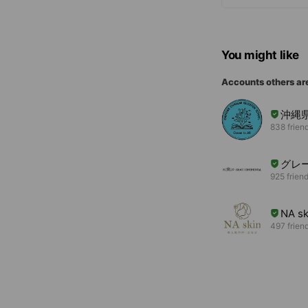
You might like
Accounts others ar
沖縄
838 frien
グレ
925 frien
NA s
497 frien