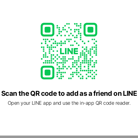
able
 沖縄県 那覇市 高良1-1-54
Scan the QR code to add as a friend on LINE
Open your LINE app and use the in-app QR code reader.
cial media