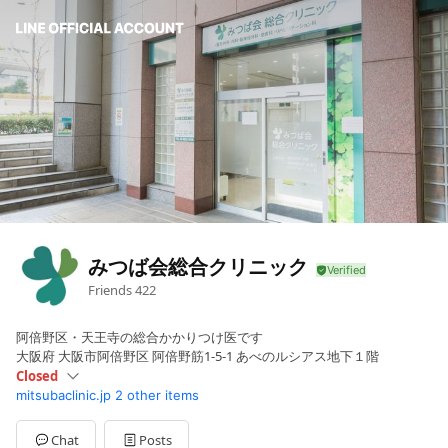
みつば会総合クリニック
Friends
422
阿倍野区・天王寺の総合かかりつけ医です
大阪府 大阪市阿倍野区 阿倍野筋1-5-1 あべのルシアス地下１階
Closed
mitsubaclinic.jp
2 other items
Sun
Closed
Mon
09:00 - 12:00,17:30 - 19:00
Tue
09:00 - 12:00,16:30 - 18:00
Chat
Posts