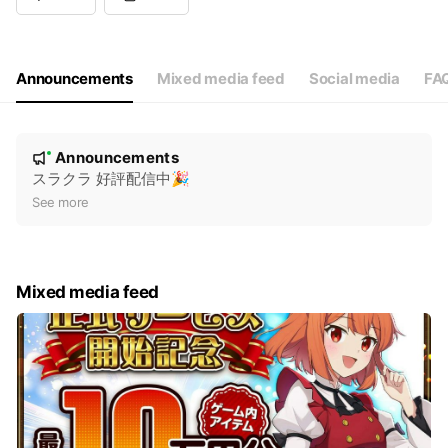
Announcements
Mixed media feed
Social media
FA
N
Announcements
New
o
スラクラ 好評配信中🎉
t
See more
i
c
e
Mixed media feed