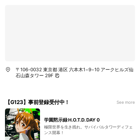
〒106-0032 東京都 港区 六本木1−9−10 アークヒルズ仙
石山森タワー 29F
【G123】事前登録受付中！
See more
学園黙示録 H.O.T.D. DAY 0
極限世界を生き残れ。サバイバルタワーディフェ
ンス開幕！