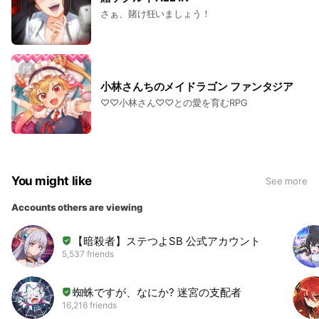
さぁ、賭け狂いましょう！
小林さんちのメイドラゴン ファンタジア
♡♡小林さん♡♡との愛を育むRPG
You might like
See more
Accounts others are viewing
【暗殺者】ステつよSB 公式アカウント
5,537 friends
蜘蛛ですが、なにか? 迷宮の支配者
16,216 friends