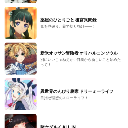
薬屋のひとりごと 後宮異聞録
毒を見破り、薬で切り拓け――！
新米オッサン冒険者 オリハルコンソウル
別にいいじゃねえか…何歳から新しいこと始めた
って！
異世界のんびり農家 ドリーミーライフ
目指せ理想のスローライフ！
賭ケグルイ ALL IN