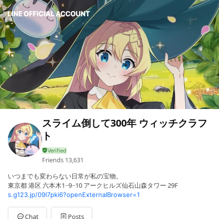
スライム倒して300年 ウィッチクラフ
ト
Friends
13,631
いつまでも変わらない日常が私の宝物。
東京都 港区 六本木1−9−10 アークヒルズ仙石山森タワー 29F
s.g123.jp/09l7pki6?openExternalBrowser=1
Chat
Posts