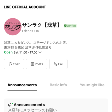
サンラク【浅草】
Friends
110
浅草にあるダンス、ステージドレスのお店。
東京都 台東区 浅草 新仲見世通り
Open
Sat 11:00 - 17:00
Sun
11:00 - 17:00
Mon
11:00 - 17:00
Chat
Posts
Call
Tue
11:00 - 17:00
Wed
Closed
Thu
11:00 - 17:00
Fri
11:00 - 17:00
Announcements
Basic info
You might like
Sat
11:00 - 17:00
臨時休業あり ご来店前にメッセージ頂けますと助かります。
N
Announcements
New
o
来店前にメッセージのお願い