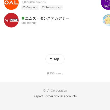
3,079,607 friends
Coupons
Reward card
エムズ・ダンスアカデミー
991 friends
Top
@255hswsv
© LY Corporation
Report
Other official accounts