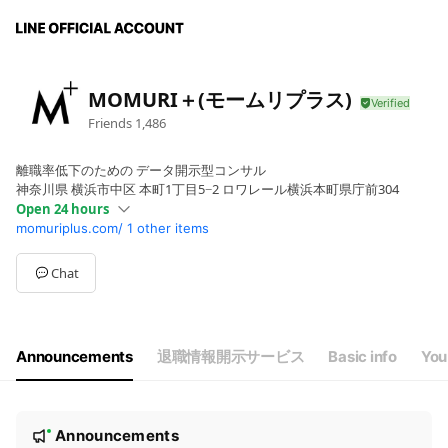
MOMURI＋(モームリプラス)
Friends
1,486
離職率低下のための データ開示型コンサル
神奈川県 横浜市中区 本町1丁目5−2 ロワレール横浜本町県庁前304
Open 24 hours
momuriplus.com/
1 other items
Sun
Open 24 hours
Mon
Open 24 hours
Tue
Open 24 hours
Chat
Wed
Open 24 hours
Thu
Open 24 hours
Fri
Open 24 hours
Sat
Open 24 hours
Announcements
退職情報開示サービス
Basic info
You
年中無休24時間営業
N
Announcements
New