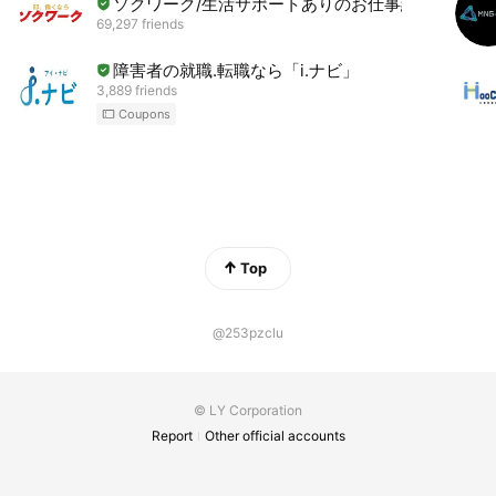
ソクワーク/生活サポートありのお仕事紹介
69,297 friends
障害者の就職.転職なら「i.ナビ」
3,889 friends
Coupons
Top
@253pzclu
© LY Corporation
Report
Other official accounts