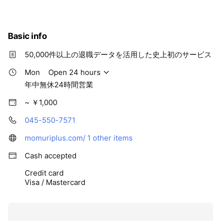
当社が運営する『退職代行モームリ』では、年間約2万件の退
職代行利用実績があります。
Basic info
退職代行利用者数だけではなく、本当の退職理由・労働環境な
どの情報を知ることで入社企業の選定を行う重要な指標とする
50,000件以上の退職データを活用した史上初のサービス
ことが可能です。
Mon
Open 24 hours
https://momuriplus.com/disclosure/
年中無休24時間営業
~ ￥1,000
045-550-7571
momuriplus.com/
1 other items
Cash accepted
Credit card
Visa / Mastercard