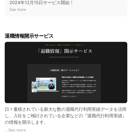
o
2024年12月15日サービス開始！
t
See more
i
c
e
退職情報開示サービス
日々蓄積されている膨大な数の退職代行利用実績データを活用
し、入社をご検討されている企業などの『退職代行利用実績』
の情報を開示します。
...
See more