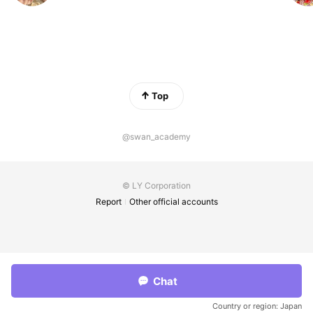
Top
@swan_academy
© LY Corporation
Report
Other official accounts
Chat
Country or region:
Japan