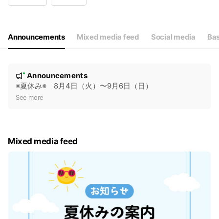
Wed
10:00 - 19:00
Thu
Closed
Fri
10:00 - 19:00
Sat
10:00 - 19:00
Announcements
Mixed media feed
Social media
Bas
N
Announcements
New
o
※夏休み※ 8月4日（火）〜9月6日（日）
t
See more
i
c
e
Mixed media feed