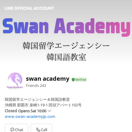
swan academy
Friends
243
韓国留学エージェンシー＆韓国語教室
沖縄県 那覇市 泉崎1-19-1 田頭アパート102号
Closed
Opens Sat 10:00
www.swan-academyjp.com
Sun
10:00 - 19:00
Mon
Closed
Tue
10:00 - 19:00
Chat
Call