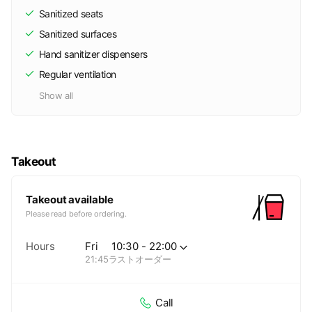
Sanitized seats
Sanitized surfaces
Hand sanitizer dispensers
Regular ventilation
Show all
Takeout
Takeout available
Please read before ordering.
Hours
Fri
10:30 - 22:00
21:45ラストオーダー
Call