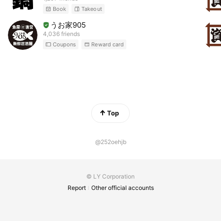
Book
Takeout
うお家905
4,036 friends
Coupons
Reward card
Top
@252oehjb
© LY Corporation
Report
Other official accounts