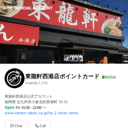
東龍軒西港店ポイントカード
Friends
1,175
東龍軒西港店公式アカウント
福岡県 北九州市小倉北区西港町 15-12
Open
Fri 10:30 - 22:00
www.ramen-takao.co.jp/hp
2 other items
Sun
10:30 - 22:00
Mon
10:30 - 22:00
Tue
10:30 - 22:00
Chat
Call