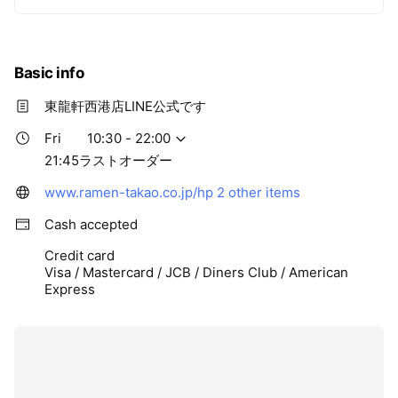
Basic info
東龍軒西港店LINE公式です
Fri
10:30 - 22:00
21:45ラストオーダー
www.ramen-takao.co.jp/hp
2 other items
Cash accepted
Credit card
Visa / Mastercard / JCB / Diners Club / American
Express