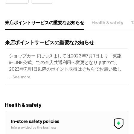
Wed
10:30 - 22:00
Thu
10:30 - 22:00
Fri
10:30 - 22:00
Sat
10:30 - 22:00
来店ポイントサービスの重要なお知らせ
Health & safety
T
21:45ラストオーダー
来店ポイントサービスの重要なお知らせ
ショップカードにつきましては2023年7月1日より「東龍
軒LINE公式」での全店共通利用へ変更となりますので、
2023年7月1日以降のポイント取得はそちらでお願い致し
ます。
...
See more
https://lin.ee/3zipOxr
Health & safety
In-store safety policies
Info provided by the business