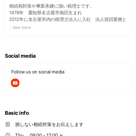
相続税対策や事業承継に強い税理士です。
1979年 愛知県名古屋市南区生まれ
2012年に名古屋市内の税理士法人に入社 法人巡回業務と
して、法人の帳面のチェック、決算書および申告書作成、
...
See more
節税提案業務を行う。
2018年に税理士登録
法人巡回業務中に顧問先のお客様から「相続対策はすべて
任せるよ」と言われたにも関わらず、全く相続税の実務経
Social media
験が無いことに焦りを感じ、相続税に強い税理士法人に転
職を決意する。
Follow us on social media
転職先の税理士法人では、主に相続税申告書の作成と事業
承継に携わる。
50件以上の相続税申告書の作成する中で、相続税対策をし
ているお客様が1割もいないことに気付く。
相続対策を何もしないまま相続税申告書を作成し、高額な
相続税を渋々払うお客様と向き合う中で相続税事前対策を
Basic info
広める必要性を感じ、林修平税理士事務所を開業し、今に
至る。
損しない相続対策をお伝えします
Thu
09:00 - 17:00