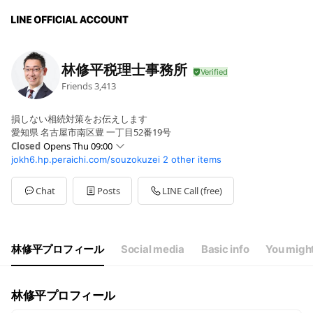
林修平税理士事務所
Friends
3,413
損しない相続対策をお伝えします
愛知県 名古屋市南区豊 一丁目52番19号
Closed
Opens Thu 09:00
jokh6.hp.peraichi.com/souzokuzei
2 other items
Sun
Closed
Mon
09:00 - 17:00
Tue
09:00 - 17:00
Chat
Posts
LINE Call (free)
Wed
09:00 - 17:00
Thu
09:00 - 17:00
Fri
09:00 - 17:00
Sat
09:00 - 17:00
林修平プロフィール
Social media
Basic info
You might
日曜日、祝日は休み
林修平プロフィール