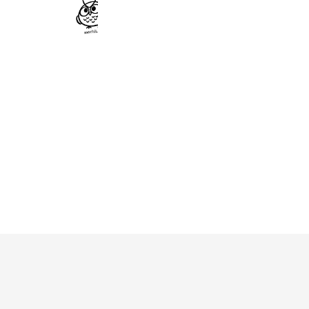
もちラボ
83 friends