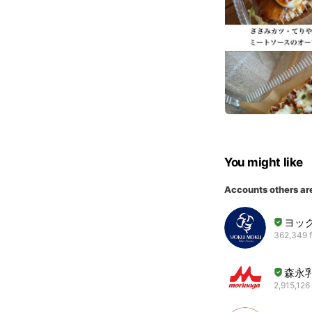
You might like
Accounts others ar
ヨッ
362,349 f
森永
2,915,126 