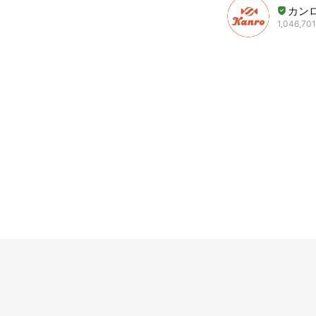
カン
1,046,701