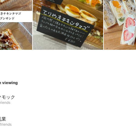
e viewing
クモック
riends
乳業
friends