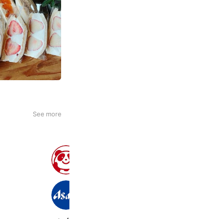
See more
AJINOMOTO
11,406,483 friends
Coupons
Reward card
アサヒビール
22,819,910 friends