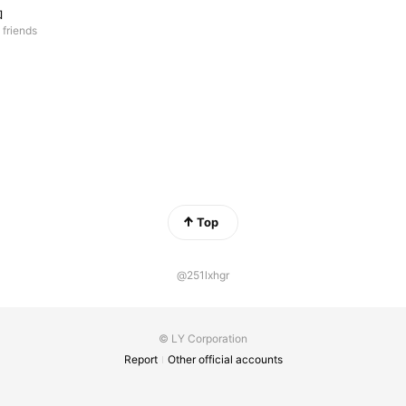
ロ
 friends
Top
@251lxhgr
© LY Corporation
Report
Other official accounts