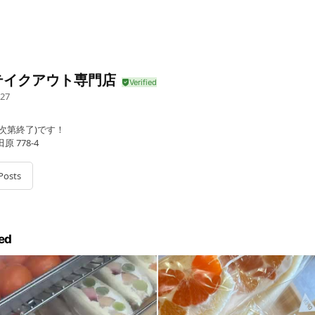
y テイクアウト専門店
27
り次第終了)です！
 778-4
Posts
ed