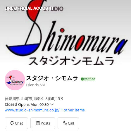
スタジオ・シモムラ
Friends
581
神奈川県 川崎市川崎区 大師町13-9
Closed
Opens Mon 09:30
www.studio-shimomura.co.jp/
1 other items
Sun
09:00 - 18:00
Mon
09:30 - 17:30
Tue
09:30 - 17:30
Chat
Posts
Call
Wed
09:30 - 17:30