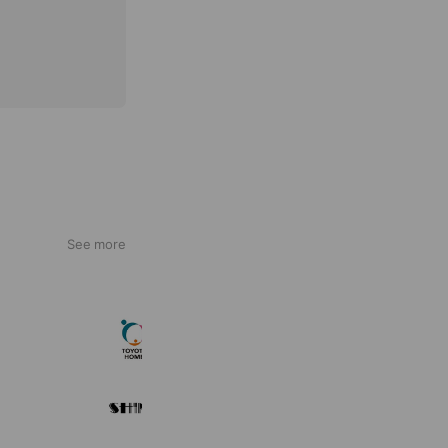
See more
トヨタホーム
5,457,505 friends
SHIN-Fit
121 friends