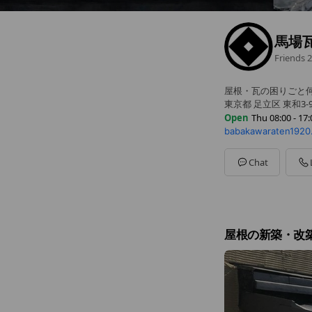
馬場
Friends
2
屋根・瓦の困りごと
東京都 足立区 東和3-9
Open
Thu 08:00 - 17:
babakawaraten1920
Sun
Closed
Mon
08:00 - 17:00
Tue
08:00 - 17:00
Chat
Wed
08:00 - 17:00
Thu
08:00 - 17:00
Fri
08:00 - 17:00
Sat
08:00 - 17:00
日曜・祝日定休日
屋根の新築・改