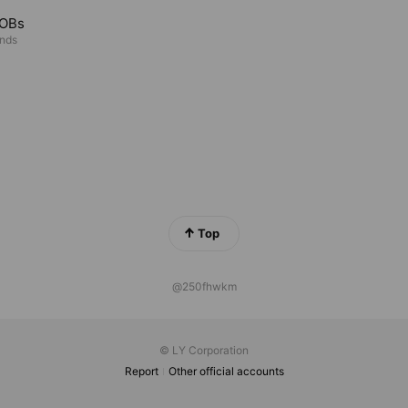
OBs
ends
Top
@250fhwkm
© LY Corporation
Report
Other official accounts