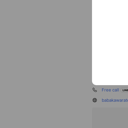
屋根のお困り、相
Follow us on so
Basic info
屋根施工・修
Thu
08:00 
日曜・祝日定
Free call
LINE
babakawarat