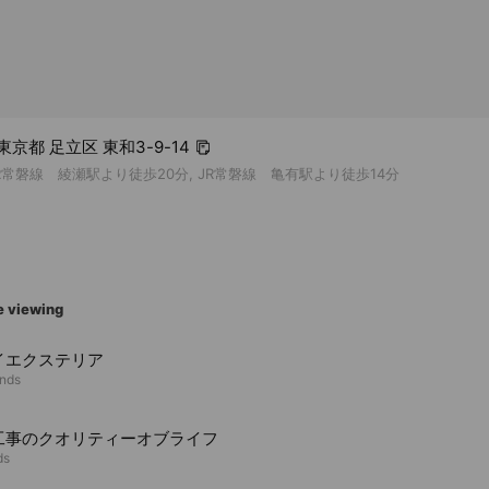
3 東京都 足立区 東和3-9-14
常磐線 綾瀬駅より徒歩20分, JR常磐線 亀有駅より徒歩14分
e viewing
イエクステリア
ends
工事のクオリティーオブライフ
ds