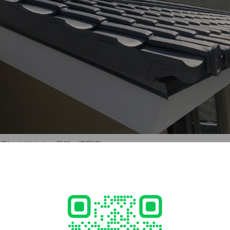
(窯元)から始まる、屋根の専門家
テナンス
工事 などなど