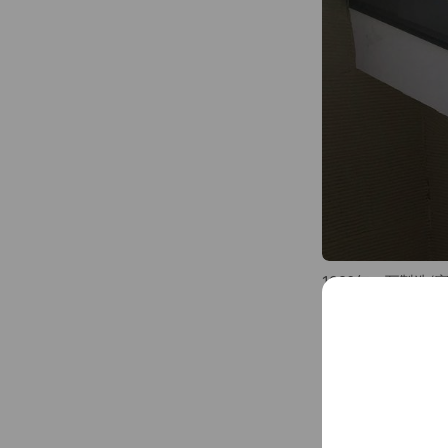
1920年の瓦製造
・雨漏り修理
・屋根の定期メン
...
See more
・屋根の一部交換
・新築工事
・屋根の載せ替え
Social media