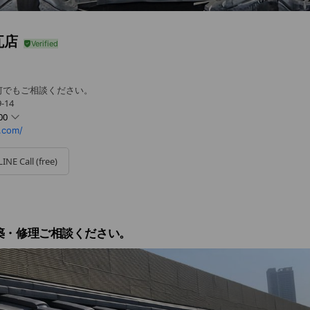
瓦店
何でもご相談ください。
-14
00
.com/
LINE Call (free)
築・修理ご相談ください。