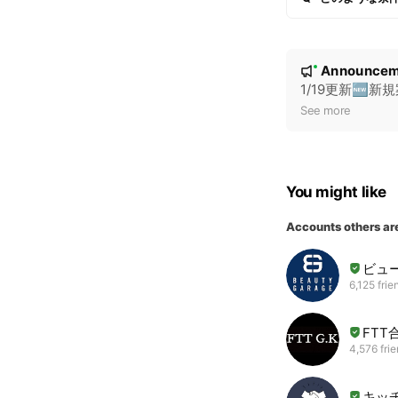
N
Announcem
New
o
1/19更新🆕
t
See more
i
c
e
You might like
Accounts others ar
ビュ
6,125 frie
FTT
4,576 fri
キッ