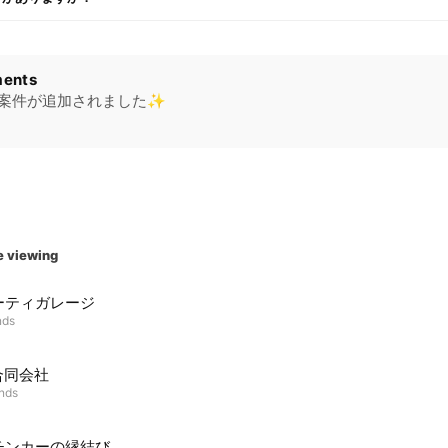
ents
新規案件が追加されました✨
e viewing
ーティガレージ
nds
合同会社
ends
チンカーの縁結び