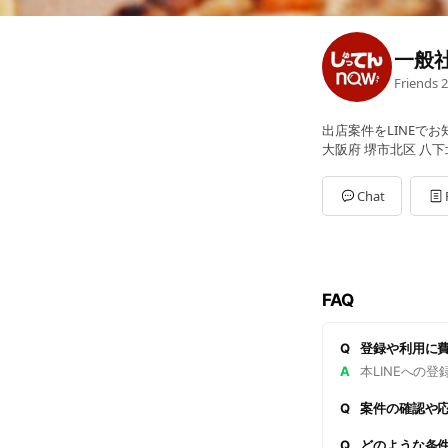
一般
Friends
2
出店案件をLINEでお
大阪府 堺市北区 八下
Chat
FAQ
Q
登録や利用に
A
本LINEへの
Q
案件の確認や
Q
どのような条