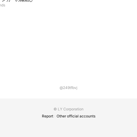
ends
@249tfbvj
© LY Corporation
Report
Other official accounts