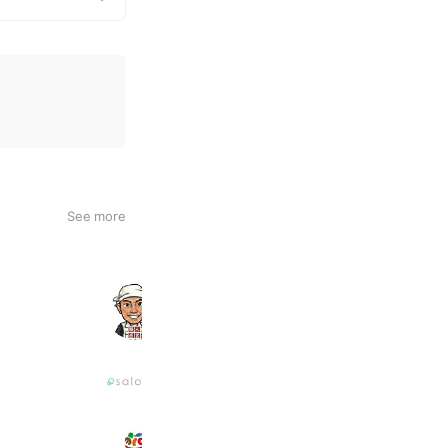
See more
日本建築塗装職人の会
564 friends
【公式】salomb（サロム）
2,087 friends
ミクリード