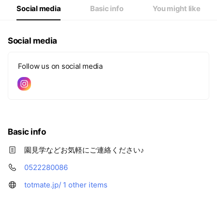
Social media
Basic info
You might like
Social media
Follow us on social media
Basic info
園見学などお気軽にご連絡ください♪
0522280086
totmate.jp/
1 other items