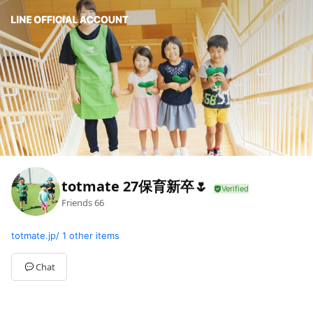
totmate 27保育新卒🌷
Friends
66
totmate.jp/
1 other items
Chat