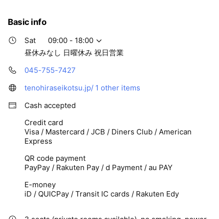
Basic info
Sat
09:00 - 18:00
昼休みなし 日曜休み 祝日営業
045-755-7427
tenohiraseikotsu.jp/
1 other items
Cash accepted
Credit card
Visa / Mastercard / JCB / Diners Club / American
Express
QR code payment
PayPay / Rakuten Pay / d Payment / au PAY
E-money
iD / QUICPay / Transit IC cards / Rakuten Edy