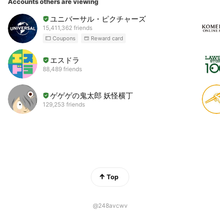
Accounts others are viewing
ユニバーサル・ピクチャーズ
15,411,362 friends
Coupons
Reward card
エスドラ
88,489 friends
ゲゲゲの鬼太郎 妖怪横丁
129,253 friends
Top
@248avcwv