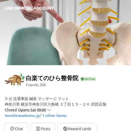
白楽てのひら整骨院
Friends
208
ケガ 交通事故 鍼灸 マッサージ フット
神奈川県 横浜市神奈川区六角橋 ２丁目１５－２０ 武田店舗
Closed
Opens Sat 09:00
tenohiraseikotsu.jp/
1 other items
Sun
Closed
Mon
09:00 - 20:00
Tue
09:00 - 20:00
Chat
Posts
Reward cards