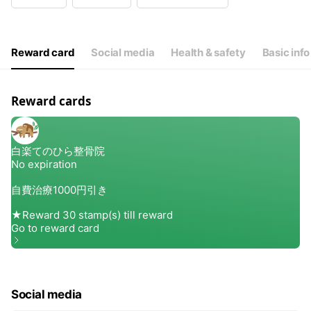
Wed
09:00 - 20:00
Thu
09:00 - 20:00
Fri
09:00 - 20:00
Sat
09:00 - 18:00
Reward card
Social media
Health & safety
Basic info
昼休みなし 日曜休み 祝日営業
Reward cards
Social media