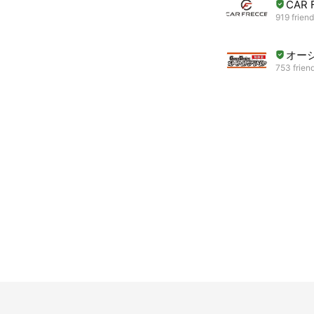
CAR 
919 frien
オー
753 frien