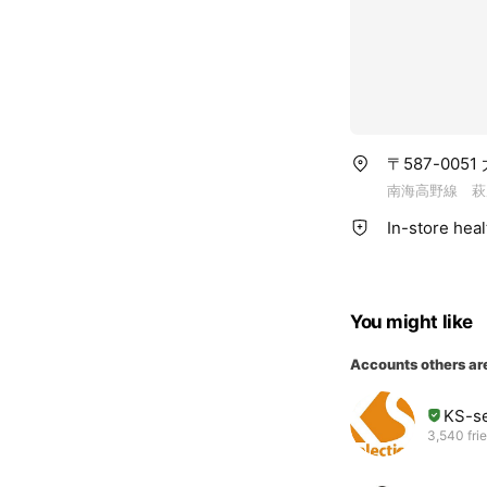
〒587-005
南海高野線 萩
In-store hea
You might like
Accounts others ar
KS-
3,540 fri