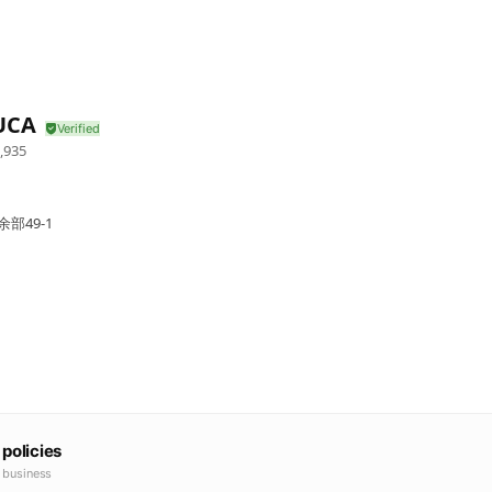
UCA
,935
部49-1
 policies
e business