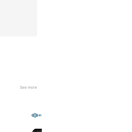
See more
K-TAKE寝屋川ミニバン専門店
2,970 friends