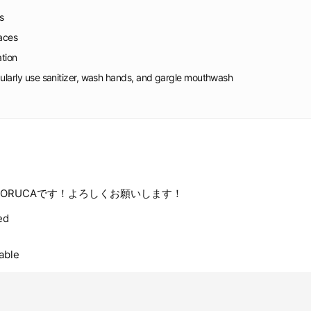
s
faces
ation
gularly use sanitizer, wash hands, and gargle mouthwash
P NORUCAです！よろしくお願いします！
ed
able