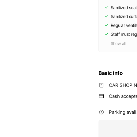
Sanitized seat
Sanitized sur
Regular ventil
Staff must re
Show all
Basic info
CAR SHO
Cash accept
Parking avail