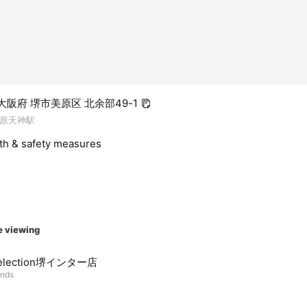
1 大阪府 堺市美原区 北余部49-1
原天神駅
lth & safety measures
e viewing
selection堺インター店
ends