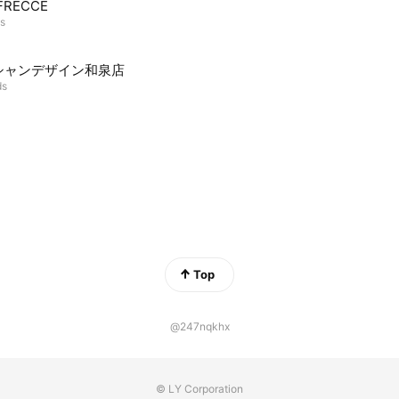
FRECCE
ds
シャンデザイン和泉店
ds
Top
@247nqkhx
© LY Corporation