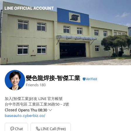
變色龍焊接-智傑工業
Friends
180
加入[智傑工業]好友 LINE 官方帳號
台中市西屯區 工業區工業36路50－2號
Closed
Opens Thu 08:30
baseauto.cyberbiz.co/
Sun
Closed
Mon
08:30 - 05:30
Tue
08:30 - 05:30
Chat
LINE Call (free)