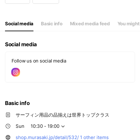
Wed
10:30 - 19:00
Thu
10:30 - 19:00
Fri
10:30 - 19:00
Sat
10:30 - 19:00
Social media
Basic info
Mixed media feed
You might 
Social media
Follow us on social media
Basic info
サーフィン用品の品揃えは世界トップクラス
Sun
10:30 - 19:00
shop.murasaki.jp/detail/532/
1 other items