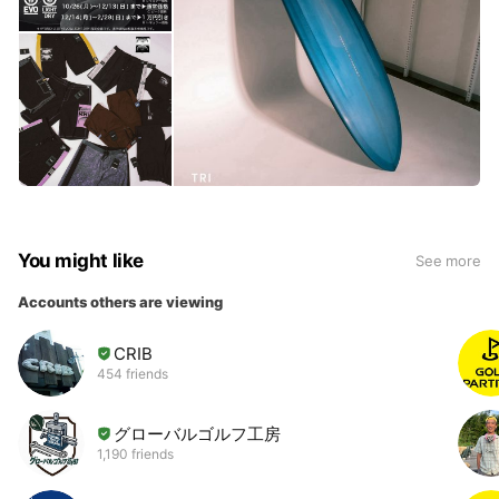
You might like
See more
Accounts others are viewing
CRIB
454 friends
グローバルゴルフ工房
1,190 friends