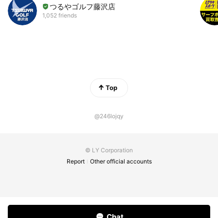
つるやゴルフ藤沢店
1,052 friends
Top
@246lojqy
© LY Corporation
Report
Other official accounts
Chat