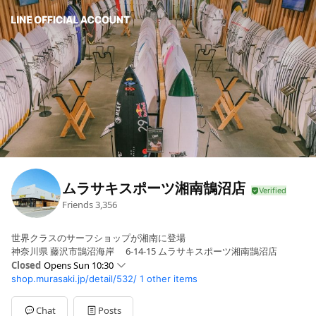
ムラサキスポーツ湘南鵠沼店
Friends
3,356
世界クラスのサーフショップが湘南に登場
神奈川県 藤沢市鵠沼海岸 6-14-15 ムラサキスポーツ湘南鵠沼店
Closed
Opens Sun 10:30
shop.murasaki.jp/detail/532/
1 other items
Sun
10:30 - 19:00
Mon
10:30 - 19:00
Tue
10:30 - 19:00
Chat
Posts