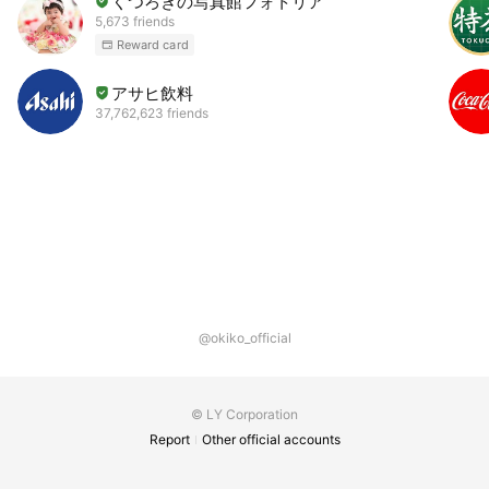
くつろぎの写真館フォトリア
5,673 friends
Reward card
アサヒ飲料
37,762,623 friends
@okiko_official
© LY Corporation
Report
Other official accounts