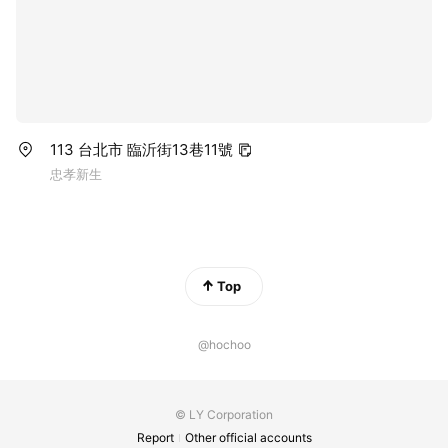
113 台北市 臨沂街13巷11號
忠孝新生
Top
@hochoo
© LY Corporation
Report
Other official accounts