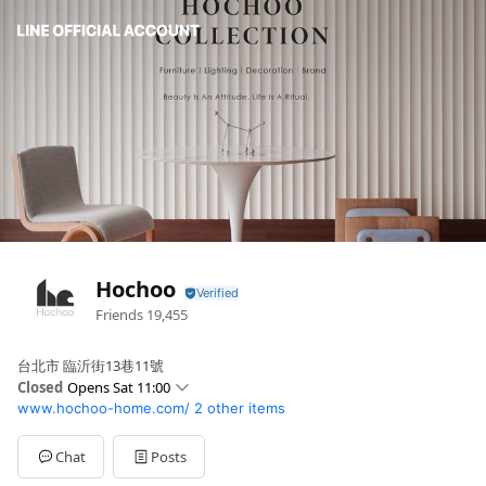
Hochoo
Friends
19,455
台北市 臨沂街13巷11號
Closed
Opens Sat 11:00
www.hochoo-home.com/
2 other items
Sun
11:00 - 20:00
Mon
10:00 - 20:00
Tue
10:00 - 20:00
Chat
Posts
Wed
10:00 - 20:00