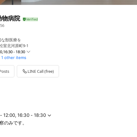
動物病院
56
切な獣医療を
松室北河原町9-1
00,16:30 - 18:30
1 other items
0 - 18:30
 - 18:30
Posts
LINE Call (free)
0 - 18:30
- 18:30
0 - 18:30
です。
- 12:00, 16:30 - 18:30
察のみです。