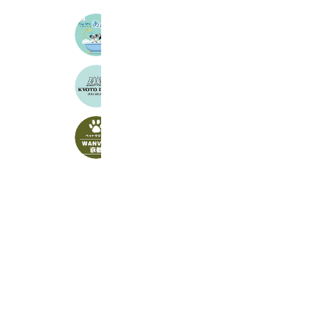
Dog SPA あわわん
558 friends
ドッグサロン 京都ドッグス
394 friends
ペットタクシー WANVAN京都
236 friends
Reward card