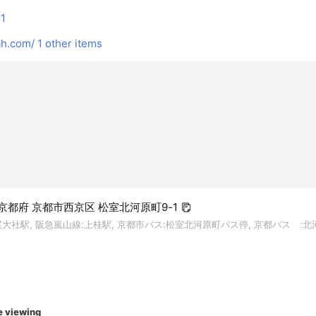
1
h.com/
1 other items
4 京都府 京都市西京区 松室北河原町9-1
大社駅, 阪急嵐山線:上桂駅, 京都市バス:松室北河原町バス停, 京都バス :
e viewing