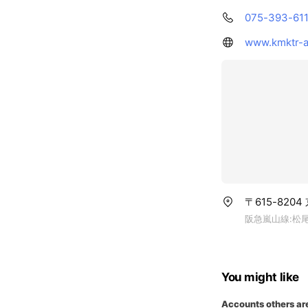
075-393-611
www.kmktr-a
〒615-820
阪急嵐山線:松尾
You might like
Accounts others ar