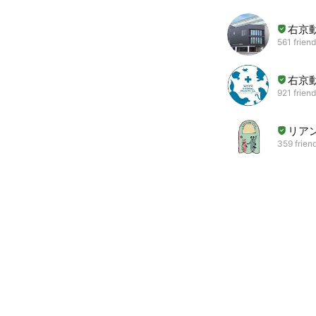
右京動
561 frien
右京動
921 frien
リア
359 frien