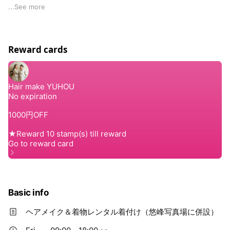
メイク
...
See more
着付け
着物レンタル
Reward cards
Basic info
ヘアメイク＆着物レンタル着付け（悠峰写真場に併設）