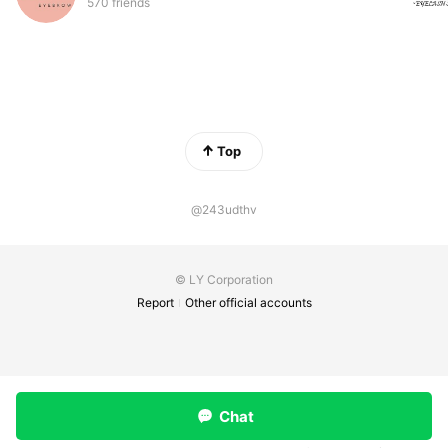
570 friends
Top
@243udthv
© LY Corporation
Report
Other official accounts
Chat