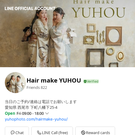
Hair make YUHOU
Friends
822
当日のご予約/連絡は電話でお願いします
愛知県 西尾市 下町八幡下25-4
Open
Fri 09:00 - 18:00
yuhophoto.com/hairmake-yuhou/
Sun
07:00 - 18:00
Mon
09:00 - 18:00
Tue
09:00 - 18:00
Chat
LINE Call (free)
Reward cards