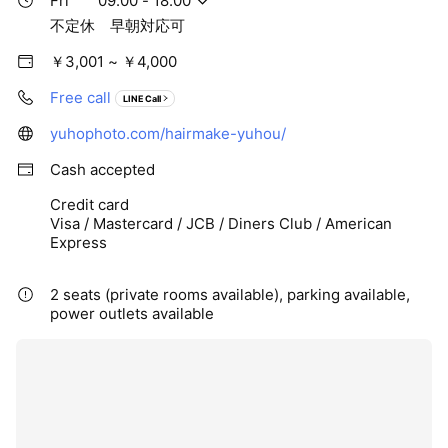
Fri
09:00 - 18:00
不定休 早朝対応可
￥3,001 ~ ￥4,000
Free call
LINE Call
yuhophoto.com/hairmake-yuhou/
Cash accepted
Credit card
Visa / Mastercard / JCB / Diners Club / American
Express
2 seats (private rooms available), parking available,
power outlets available