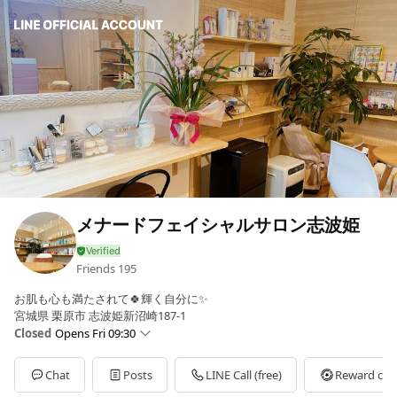
メナードフェイシャルサロン志波姫
Friends
195
お肌も心も満たされて🍀輝く自分に✨
宮城県 栗原市 志波姫新沼崎187-1
Closed
Opens Fri 09:30
Sun
09:30 - 17:30
Mon
09:30 - 18:00
Chat
Posts
LINE Call (free)
Reward car
Tue
09:30 - 18:00