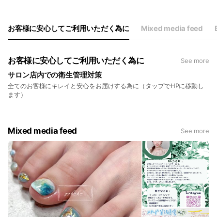
Wed
09:30 - 18:00
Thu
09:30 - 18:00
Fri
09:30 - 18:00
お客様に安心してご利用いただく為に
Mixed media feed
Sat
09:30 - 18:00
不定休。フェイシャルエステ最終受付は18:00です。
お客様に安心してご利用いただく為に
See more
サロン店内での衛生管理対策
全てのお客様にキレイと安心をお届けする為に（タップでHPに移動し
ます）
Mixed media feed
See more