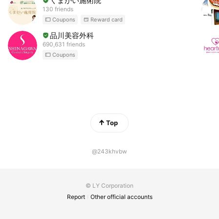
くまがい施術院
130 friends
Coupons
Reward card
品川美容外科
690,631 friends
Coupons
Top
@243khvbw
© LY Corporation
Report
Other official accounts