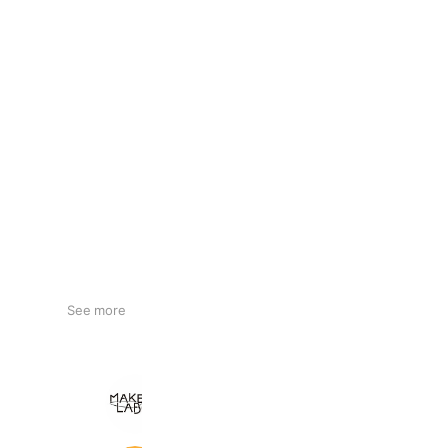
See more
makers labo
2,617 friends