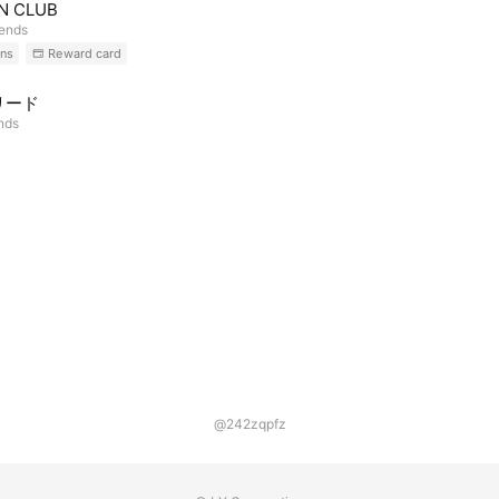
IN CLUB
iends
ns
Reward card
リード
ends
@242zqpfz