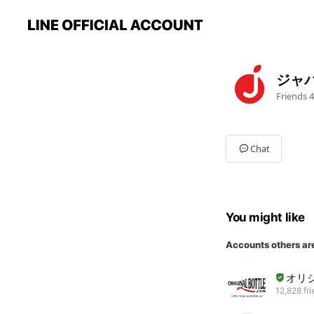
ジャ
Friends
4
Chat
You might like
Accounts others ar
オリジ
12,828 fr