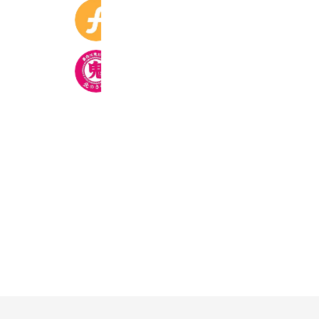
funfo
10,331 friends
北のさくら
6,884 friends