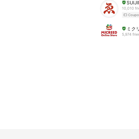
SUIJ
10,010 fr
Coupo
ミク
5,974 fri