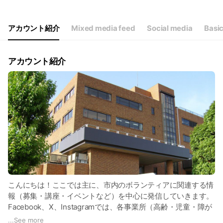
Thu
08:30 - 17:15
Fri
08:30 - 17:15
Sat
Closed
アカウント紹介
Mixed media feed
Social media
Basic
土日祝、年末年始（12/29～1/3）はお休みです
アカウント紹介
こんにちは！ここでは主に、市内のボランティアに関連する情
報（募集・講座・イベントなど）を中心に発信していきます。
Facebook、X、Instagramでは、各事業所（高齢・児童・障が
い・地域福祉）の事業を中心に発信していますのでこちらもぜ
...
See more