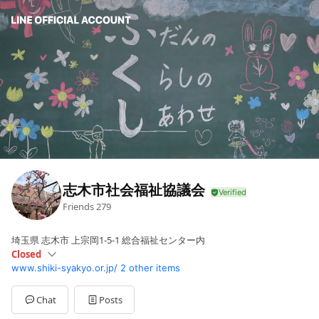
志木市社会福祉協議会
Friends
279
埼玉県 志木市 上宗岡1-5-1 総合福祉センター内
Closed
www.shiki-syakyo.or.jp/
2 other items
Sun
Closed
Mon
08:30 - 17:15
Tue
08:30 - 17:15
Chat
Posts
Wed
08:30 - 17:15