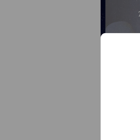
Test Prep | 考試
$9,999
SAT/ AP/ IB/ TO
由美國名校師自親自
優良讀書習慣。
Mixed media fe