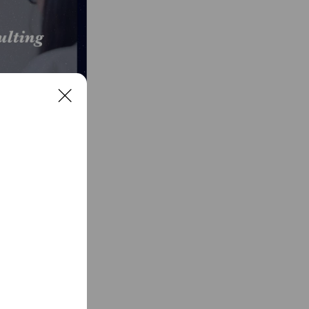
C
l
o
s
e
校畢業在台全職顧問，