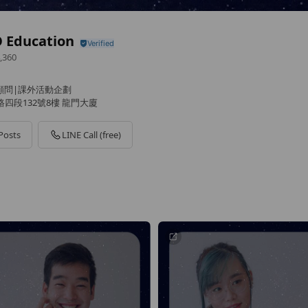
 Education
,360
學顧問|課外活動企劃
四段132號8樓 龍門大廈
Posts
LINE Call (free)