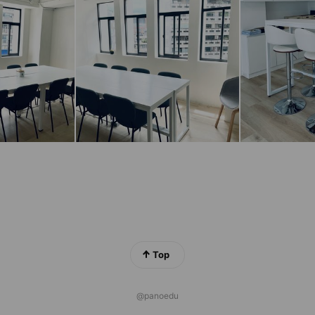
Top
@panoedu