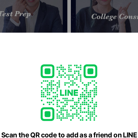
輔導
College Consulting ｜留學顧問
$9,999
K/ IELTS/ TOEFL 各項專業科目考試輔導，
耶魯、哈佛、柏克萊等美國長春藤名
教授，帶領學員短期內有效進步，培養
親自輔導孩子進入夢想大學！
ed
Scan the QR code to add as a friend on LINE