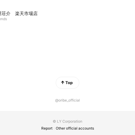
屋荘介 楽天市場店
iends
Top
@oribe_official
© LY Corporation
Report
Other official accounts