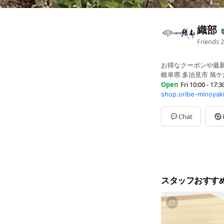
織部
Friends
2
お得なクーポンや最
岐阜県 多治見市 旭ケ丘1
Open
Fri 10:00 - 17:3
shop.oribe-minoyak
Sun
10:00 - 17:30
Mon
10:00 - 17:30
Tue
10:00 - 17:30
Chat
Wed
10:00 - 17:30
Thu
10:00 - 17:30
Fri
10:00 - 17:30
Sat
10:00 - 17:30
その他各店舗により
スタッフおすす