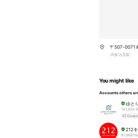
〒507-007
JR多治見駅
You might like
Accounts others ar
ゆと
141,934 f
Coupo
212
87,669 fr