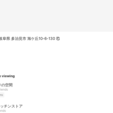
1 岐阜県 多治見市 旭ケ丘10-6-130
e viewing
りの空間
riends
ns
キッチンストア
iends