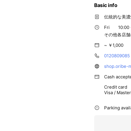
Basic info
伝統的な美濃
Fri
10:00 
その他各店舗
~ ￥1,000
0120809085
shop.oribe-
Cash accept
Credit card
Visa / Maste
Parking avai