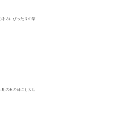
める方にぴったりの茶
土用の丑の日にも大活