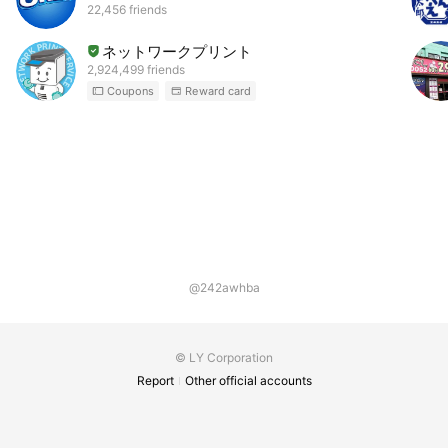
22,456 friends
ネットワークプリント
2,924,499 friends
Coupons
Reward card
@242awhba
© LY Corporation
Report
Other official accounts