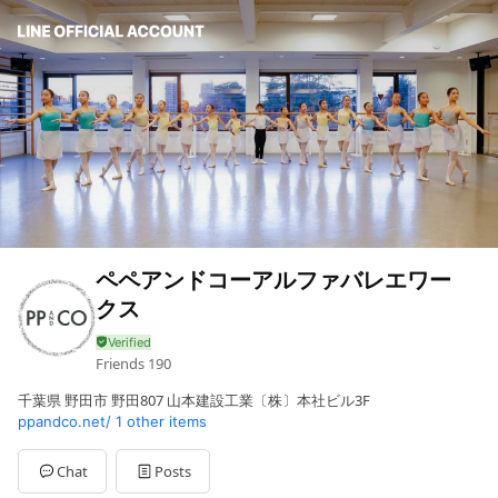
ペペアンドコーアルファバレエワー
クス
Friends
190
千葉県 野田市 野田807 山本建設工業〔株〕本社ビル3F
ppandco.net/
1 other items
Chat
Posts