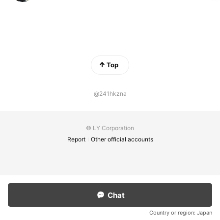
Top
@241hkzna
© LY Corporation
Report
Other official accounts
Chat
Country or region:
Japan