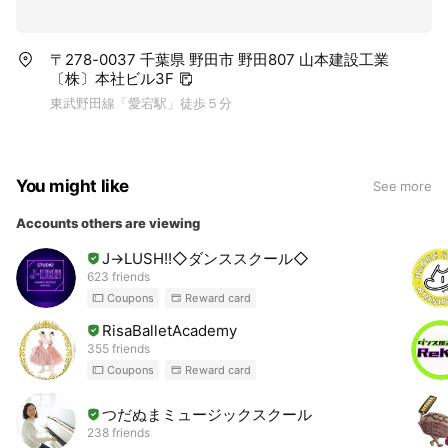
〒278-0037 千葉県 野田市 野田807 山本建設工業
〔株〕本社ビル3F
東武野田線「愛宕駅」徒歩５分
You might like
See more
Accounts others are viewing
J→LUSH!!◇ダンススクール◇
623 friends
Coupons
Reward card
RisaBalletAcademy
355 friends
Coupons
Reward card
つだぬまミュージックスクール
238 friends