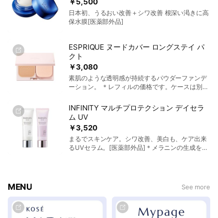
￥5,500
日本初、うるおい改善＋シワ改善 根深い渇きに高
保水膜[医薬部外品]
ESPRIQUE ヌードカバー ロングステイ パ
クト
￥3,080
素肌のような透明感が持続するパウダーファンデ
ーション。 ＊レフィルの価格です。ケースは別売
りとなります。
INFINITY マルチプロテクション デイセラ
ム UV
￥3,520
まるでスキンケア。シワ改善、美白も、ケア出来
るUVセラム。[医薬部外品]＊メラニンの生成を抑
え、シミ・ソバカスを防ぎます
MENU
See more