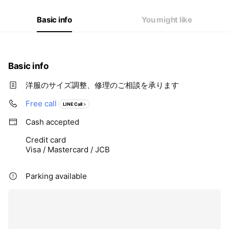
Basic info
You might like
Basic info
洋服のサイズ調整、修理のご相談を承ります
Free call
LINE Call
Cash accepted
Credit card
Visa / Mastercard / JCB
Parking available