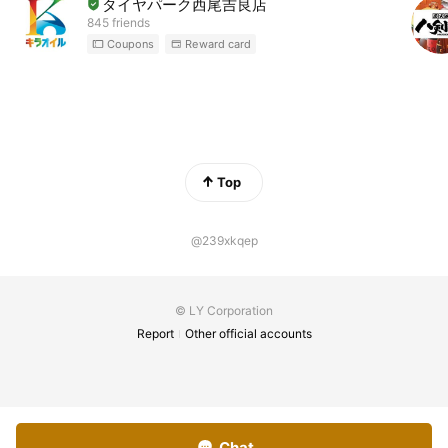
タイヤパーク西尾吉良店
845 friends
Coupons
Reward card
Top
@239xkqep
© LY Corporation
Report
Other official accounts
Chat