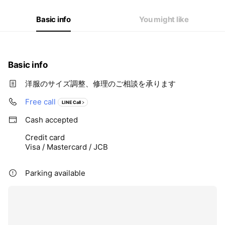
Basic info
You might like
Basic info
洋服のサイズ調整、修理のご相談を承ります
Free call
LINE Call
Cash accepted
Credit card
Visa / Mastercard / JCB
Parking available