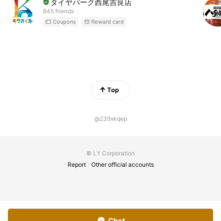
タイヤパーク西尾吉良店
845 friends
Coupons
Reward card
Top
@239xkqep
© LY Corporation
Report
Other official accounts
Chat