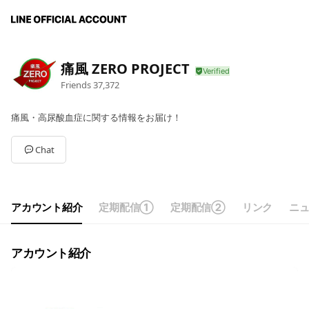
痛風 ZERO PROJECT
Friends
37,372
痛風・高尿酸血症に関する情報をお届け！
Chat
アカウント紹介
定期配信①
定期配信②
リンク
ニ
アカウント紹介