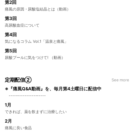
第2回
痛風の原因・尿酸塩結晶とは（動画）
第3回
高尿酸血症について
第4回
気になるコラム Vol.1「温泉と痛風」
第5回
尿酸プールに気をつけて! （動画）
定期配信②
See more
※『痛風Q&A動画』を、毎月第4土曜日に配信中
---------------------
1月
できれば、薬を飲まずに治療したい
2月
痛風に良い食品