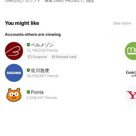
LINE公式アカウント『痛風 ZERO PROJECT』開設
You might like
See more
Accounts others are viewing
ベルメゾン
13,768,538 friends
Coupons
Reward card
佐川急便
39,359,947 friends
Ponta
5,336,447 friends