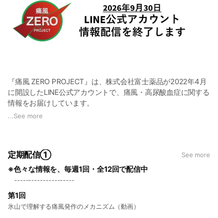
『痛風 ZERO PROJECT』は、株式会社富士薬品が2022年4月
に開設したLINE公式アカウントで、痛風・高尿酸血症に関する
情報をお届けしています。
痛風発作の再発を防ぐため、尿酸値を6mg/dl以下にコントロ
...
See more
ールする生活に活用してください。
運営：株式会社富士薬品
定期配信①
See more
プライバシーポリシー：
※色々な情報を、毎週1回・全12回で配信中
https://www.fujiyakuhin.co.jp/policy/
---------------------
第1回
氷山で理解する痛風発作のメカニズム（動画）