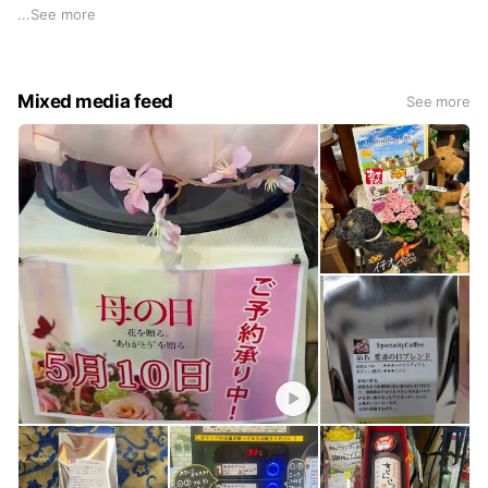
いをさせて頂ければ幸いと考えております。 生豆焙煎は味に
...
See more
こだわります こだわり その１ 新鮮さにこだわります。 お
客様のお買上げ単位（２００g～）にてその場で焙煎するので
新鮮。コーヒーの風味は焙煎してからの鮮度が命。当店では焙
Mixed media feed
See more
煎した豆の在庫は一切致しません。美味しい期間をお店で過ご
させません。 こだわり その２ お好みに焙煎します 浅い焙
煎・深い焙煎の度合いで同じ銘柄の豆でもコーヒーの味は大き
く変化します。酸味の好きな方、酸味が苦手な方、焙煎の度合
いでお好みの味を提供します。 こだわり その３ 遠赤外線
＋熱風焙煎 当店の焙煎はコーヒー豆の風味を最大限に引き出
す焙煎方法です。豆の表面を焦がすことなく、遠赤外線短時間
焙煎（約200gで10分）により風味を閉じ込め、豆の持ってい
る特長を最大限引き出す焙煎方法です。 こだわり その４
専門店ならではの品揃え 世界２０種類のコーヒー豆を常時揃
えております。その他にもコンテスト入賞豆やオークションで
競り落としたものなど、それぞれの美味しさを最大限に引き出
す焙煎でお届けいたします。 生豆だから出来る幅広い品揃え
が好評です。 お豆の保存方法 新鮮なコーヒー豆は芳ばしい香
りがします。これはとても素晴らしいことなのですが、これは
同時にコーヒーから香りや風味が抜けているということでもあ