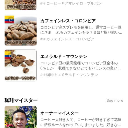
が特徴
#
＃コーヒー＃アマレイロ・ブルボン
カフェインレス・コロンビア
コロンビア産スプレモを使用し、通常コーヒー豆
に含ま れるカフェインを９７％ほど取り除いた
コーヒーです。 デカフェコーヒーまたは、カフ
#
＃カフェインレス・コロンビア
ェインフリーコーヒーと も呼ばれています。
エメラルド・マウンテン
コロンビア豆の最高級種でコロンビア豆全体の
8％しか 収穫できないとてもバランスの良いコ
クと香りの逸品。
#
＃珈琲＃エメラルド・マウンテン
珈琲マイスター
See more
オーナーマイスター
コーヒー大好き人間、コーヒーが好きすぎて花屋
に焙煎ルームを作っていしまいました。好きなコ