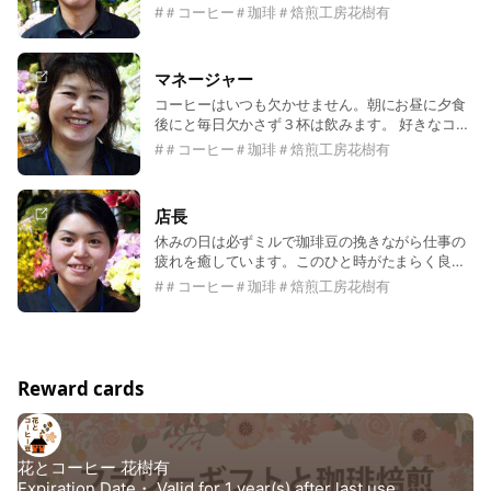
ーヒーはケニア産のケニアマサイ、爽やかな味わ
#
＃コーヒー＃珈琲＃焙煎工房花樹有
いがたまりません。焼き仕上げは浅焼きのシティ
ーロースト、コーヒー豆の風味を感じて頂くのが
楽しみです。
マネージャー
コーヒーはいつも欠かせません。朝にお昼に夕食
後にと毎日欠かさず３杯は飲みます。 好きなコー
ヒーは好きな珈琲はブラジルのトミヲフクダＤＯ
#
＃コーヒー＃珈琲＃焙煎工房花樹有
Ｔ樹上完熟した豆を収穫して仕上げた逸品です。
日系ブラジル人が経営している農園です。焼き方
はミディアムロースト、一番美味しくいただける
店長
焙煎度合いです。
休みの日は必ずミルで珈琲豆の挽きながら仕事の
疲れを癒しています。このひと時がたまらく良い
時間と言います。好きなコーヒーはマンデリン
#
＃コーヒー＃珈琲＃焙煎工房花樹有
G1、深焼きでしっかりした味が大好きです。
Reward cards