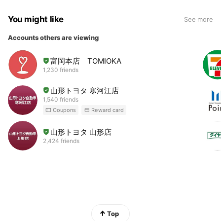
You might like
See more
Accounts others are viewing
富岡本店 TOMIOKA
1,230 friends
山形トヨタ 寒河江店
1,540 friends
Coupons
Reward card
山形トヨタ 山形店
2,424 friends
Top