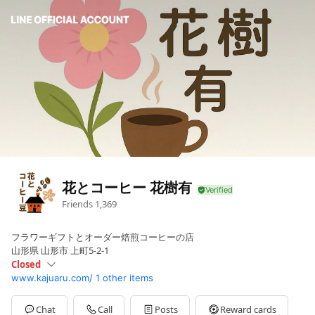
花とコーヒー 花樹有
Friends
1,369
フラワーギフトとオーダー焙煎コーヒーの店
山形県 山形市 上町5-2-1
Closed
www.kajuaru.com/
1 other items
Mon
10:00 - 18:30
Sun
10:00 - 17:00
Thu
Closed
Chat
Call
Posts
Reward cards