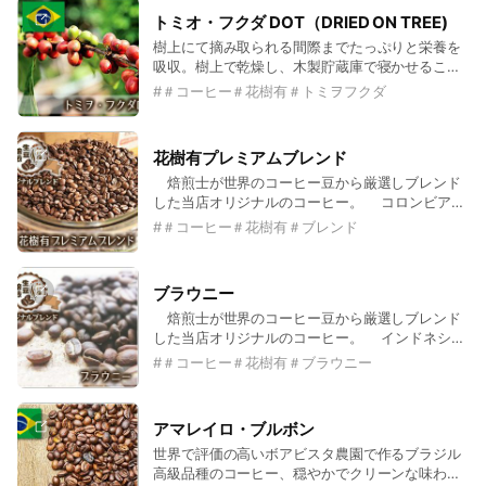
トミオ・フクダ DOT（DRIED ON TREE)
樹上にて摘み取られる間際までたっぷりと栄養を
吸収。樹上で乾燥し、木製貯蔵庫で寝かせること
で熟成されます。
#
＃コーヒー＃花樹有＃トミヲフクダ
花樹有プレミアムブレンド
焙煎士が世界のコーヒー豆から厳選しブレンド
した当店オリジナルのコーヒー。 コロンビア産
の豆をメインにブレンドしました。コーヒー全体
#
＃コーヒー＃花樹有＃ブレンド
の味わいの バランスを整えた、飲みやすく風味
の良いコーヒーです。
ブラウニー
焙煎士が世界のコーヒー豆から厳選しブレンド
した当店オリジナルのコーヒー。 インドネシア
産の豆をメインにブレンドしました。滑らかで深
#
＃コーヒー＃花樹有＃ブラウニー
みのあるコクが 特徴でとても飲み味に広がりが
あるコーヒーです。
アマレイロ・ブルボン
世界で評価の高いボアビスタ農園で作るブラジル
高級品種のコーヒー、穏やかでクリーンな味わい