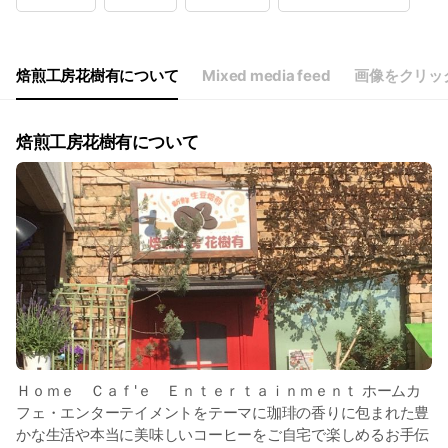
※日祝日は17：00 定休日は毎週木曜日（イベント時は営業）
焙煎工房花樹有について
Mixed media feed
画像をクリッ
焙煎工房花樹有について
Ｈｏｍｅ Ｃａｆ'ｅ Ｅｎｔｅｒｔａｉｎｍｅｎｔ ホームカ
フェ・エンターテイメントをテーマに珈琲の香りに包まれた豊
かな生活や本当に美味しいコーヒーをご自宅で楽しめるお手伝