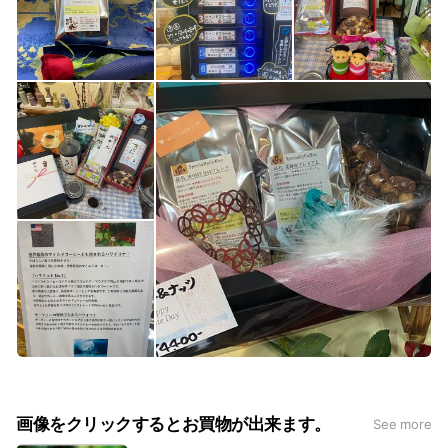
るのです。 美味しく新鮮なコーヒーを頂くため、以下のこと
を留意して美味しいコーヒーをお楽しみください。 その１
密閉容器で保存しましょう コーヒーはとても良い香りがしま
すが、活性炭のように臭いを吸着する性質も持ち合わせていま
す、特に冷蔵庫などは色々な匂いが充満しているので、必ず密
閉容器に入れて保管してください。密閉容器は香りの揮発も抑
えてくれます。 その２ 保管について 新鮮なコーヒーは豆の
中の分子が活動しており炭酸ガスと共に香りや風味を揮発して
います。この活動を緩やかにするため、通常は室温で良いので
すが夏場などの気温が高い時期は野菜室が美味しさを保つ適温
です。冷凍庫など冷やしすぎた粉をドリップしても風味が綺麗
に出ません。 通信販売のご案内 焙煎たてのコーヒーをお届け
します。（送料別） お電話かFAX・メールでご注文をお願いい
たします。 ご要望がありましたら当店でお取り扱いのコーヒ
ーの一覧表をお届けいたします。 生豆焙煎 Coffee
Beans 花樹有 〒990-2483 山形県山形市上町５丁目２-１
TEL023-645-1187
画像をクリックするとお買物が出来ます。
See more