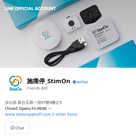
施痛停_StimOn
Friends
493
汐止區 新台五路一段97號9樓之5
Closed
Opens Fri 09:00
www.stimonpainoff.com
2 other items
Sun
Closed
Mon
09:00 - 17:00
Tue
09:00 - 17:00
Chat
Wed
09:00 - 17:00