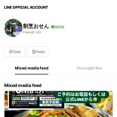
割烹おせん
Friends
143
Chat
Posts
Mixed media feed
You might like
Mixed media feed