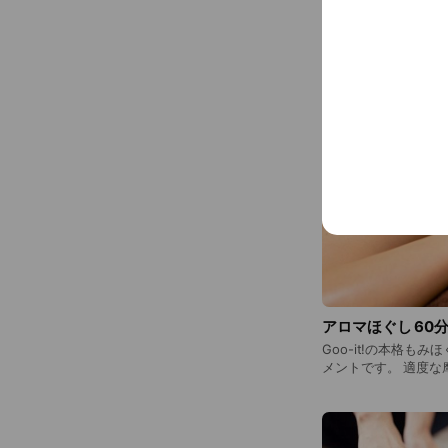
アロマほぐし 60
Goo-it!の本格も
メントです。 適度な摩擦を起こして血行を促進し、心地よ
い香りでリラックス。 こちらのメニューは女性セラピ
が担当いたしますの
お受けできます。もち
金：6,600円（税込）