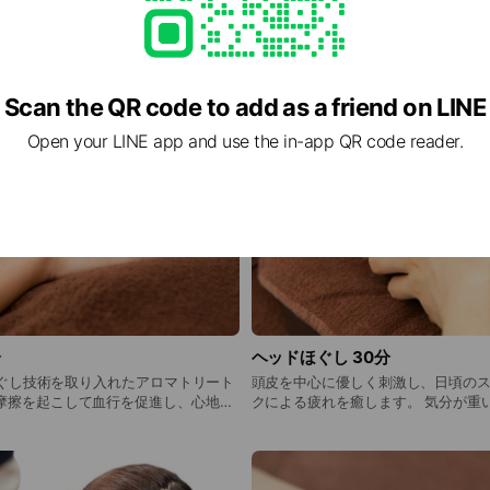
わせてお好きな香りをお選びください。 料金：2,9
（税込）
Scan the QR code to add as a friend on LINE
Open your LINE app and use the in-app QR code reader.
分
ヘッドほぐし 30分
みほぐし技術を取り入れたアロマトリート
頭皮を中心に優しく刺激し、日頃の
クによる疲れを癒します。 気分が重い、やる気が出ないと
スト
いった心の不調や、目の疲れ、頭皮
で、女性のお客様でも安心して施術を
オススメです。 料金：3,480円（
ろん男性のお客様も大歓迎です。 料