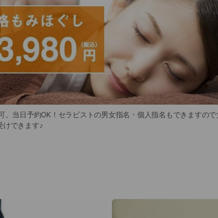
約可。当日予約OK！セラピストの男女指名・個人指名もできますので
受けできます♪
ッサージファンに大好評のグイット！JR東戸塚駅 東口 徒歩3分。
0分3,980円（税込）にてご提供。お急ぎのお客様には30分2,480
もみほぐしはもちろん、足つぼ・リフレクソロジー、ヘッドほぐし
ーもラインナップ。
マッサージファンの駆け込み寺はグイットへ！