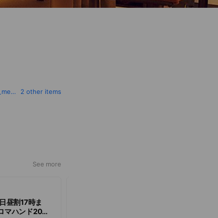
fan-card.jp/gooit_fc59/show-menu-list?hstId=1&utm_source=line_higashitotsuka_east&utm_medium=reserve
2 other items
See more
Unlimited
平日昼割17時ま
【通常5660円が4500円に/平日昼割17時ま
ロマハンド20分
で】全身もみほぐし30分 + ヘッドほぐし30