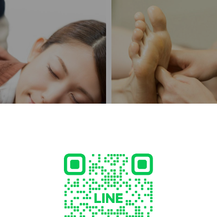
0分
リフレクソロジー 30分
全身をもみほぐしていくGoo-it!の
無香料のライスオイル（米油）を使
しっかり押し流すフットリラクゼーション。 足
ます。 料金：3,980円（税込）
くみが気になる方にオススメです。 アロマを使った40℃前
後の足湯で足先の血流を促してから
りむくみ解消などに繋がります。 アロマは毎月変わる4種
類をご用意。足湯に3～4滴垂らしま