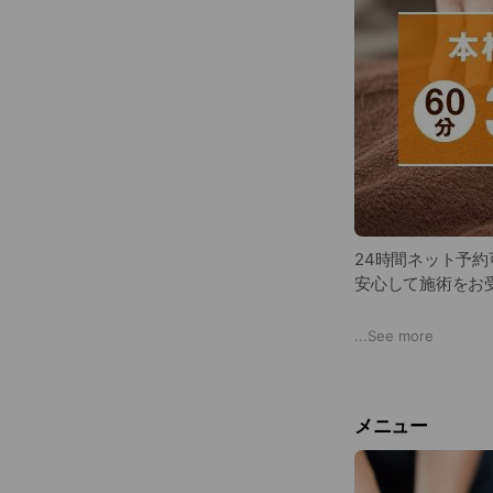
24時間ネット予
安心して施術をお
東戸塚・品濃町でマ
...
See more
本格もみほぐしを6
もご用意。全身の
メニュー
オプションメニュ
東戸塚・品濃町の