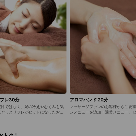
リフレ30分
アロマハンド 20分
だけではなく、足の冷えやむくみも気
マッサージファンのお客様からご要
ほぐしとリフレがセットになったお得
ンメニューを追加！通常メニュー、
沢な
ションを組み合わせて自分だけのオ
：6,670円（税込）
かがですか？ ※オプションメニューのため、単体での施術
はお受けできません。 料金：
おトク！