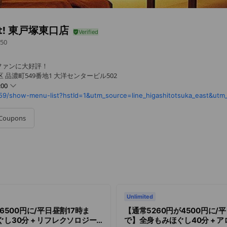
-it! 東戸塚東口店
50
ファンに大好評！
 品濃町549番地1 大洋センタービル502
:00
Coupons
の一部を除く）
Unlimited
6500円に/平日昼割17時ま
【通常5260円が4500円に/
し30分 + リフレクソロジー
で】全身もみほぐし40分 + ア