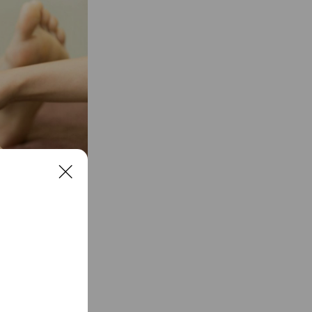
C
l
o
s
e
い、膝下から足裏まで
の冷えやむ
施術に入ることで、よ
す。その日の気分に合