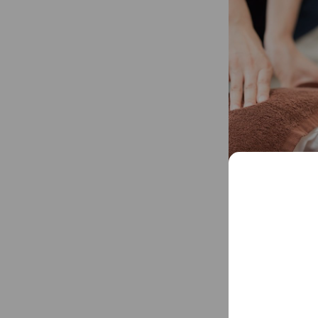
全身もみほぐし 6
ストレッチも織り交ぜた
看板メニュー。 肩や首、腰など日常生活でこり固まった疲
れを癒し