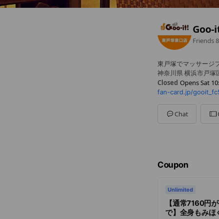
Goo
Friends
8
東戸塚でマッサージ
神奈川県 横浜市戸塚区
Closed
Opens Sat 10
Sun
10:00 - 23:00
Mon
10:00 - 23:00
Tue
10:00 - 23:00
Chat
Wed
10:00 - 23:00
Thu
10:00 - 23:00
Fri
10:00 - 23:00
Sat
10:00 - 23:00
年中無休（年末年始
Coupon
Unlimited
【通常7160円が
で】全身もみほぐ