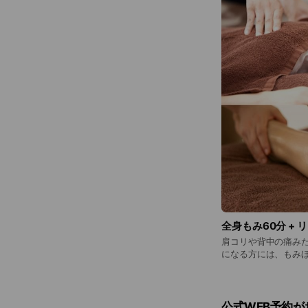
全身もみ60分 + 
肩コリや背中の痛み
になる方には、もみ
なコースがオススメ。 疲れた自分にいつもより少し贅
ご褒美を♪ 料金
公式WEB予約が