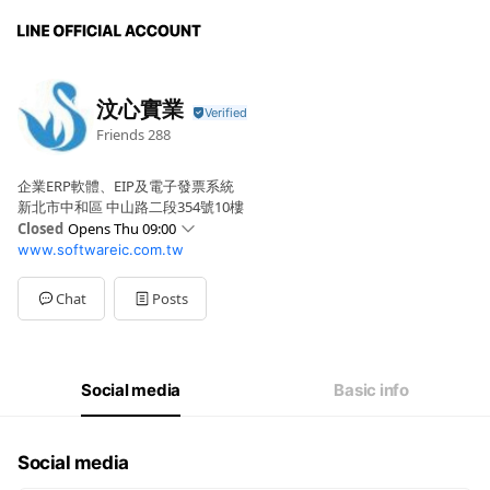
汶心實業
Friends
288
企業ERP軟體、EIP及電子發票系統
新北市中和區 中山路二段354號10樓
Closed
Opens Thu 09:00
www.softwareic.com.tw
Sun
Closed
Mon
09:00 - 16:30
Tue
09:00 - 16:30
Chat
Posts
Wed
09:00 - 16:30
Thu
09:00 - 16:30
Fri
09:00 - 16:30
Sat
Closed
Social media
Basic info
Social media