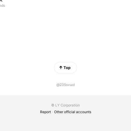
A
ends
Top
@235svuol
© LY Corporation
Report
Other official accounts