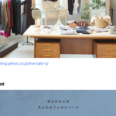
ping.yahoo.co.jp/mercato-y/
ed