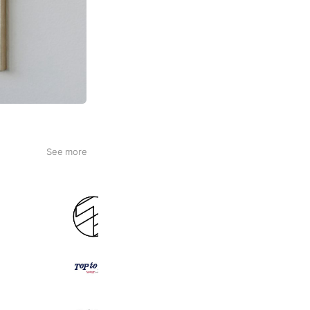
See more
スニーカー坊主 Yahoo!店
1,799 friends
TOP to TOP ONLINE
3,323 friends