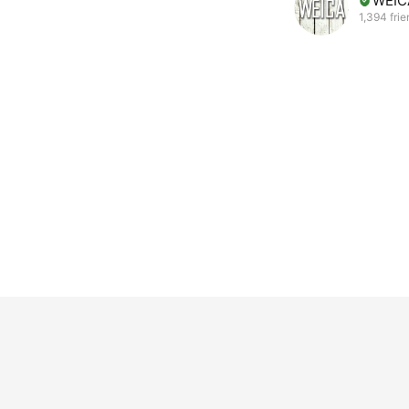
WEIC
1,394 fri