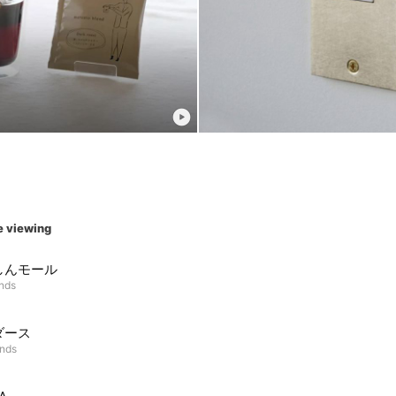
e viewing
しんモール
ends
ダース
ends