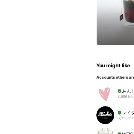
You might like
Accounts others ar
あん
3,586 fri
レイ
3,356 fri