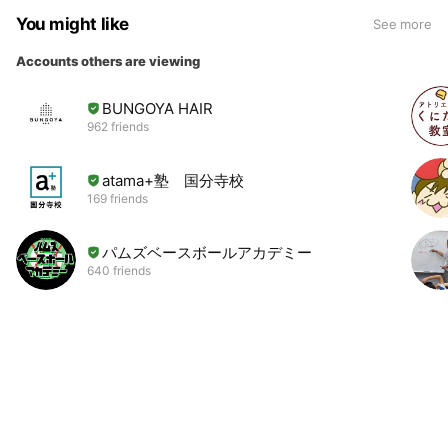
You might like
See more
Accounts others are viewing
BUNGOYA HAIR
962 friends
atama+塾 国分寺校
169 friends
パムズベースボールアカデミー
640 friends