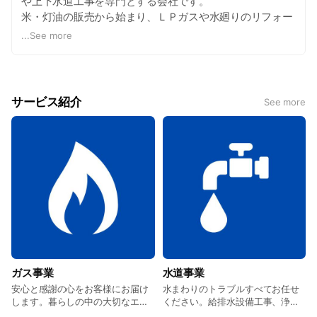
や上下水道工事を専門とする会社です。
米・灯油の販売から始まり、ＬＰガスや水廻りのリフォー
ム工事を施工しています。浄化槽設置や給排水設備工事も
...
See more
行い、最近は水道施設工事などで業績が上向いています。
サービス紹介
See more
ガス事業
水道事業
安心と感謝の心をお客様にお届け
水まわりのトラブルすべてお任せ
します。暮らしの中の大切なエネ
ください。給排水設備工事、浄化
ルギー。
槽工事も。