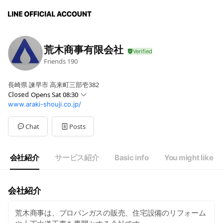
荒木商事有限会社
Friends
190
長崎県 諫早市 高来町三部壱382
Closed
Opens Sat 08:30
www.araki-shouji.co.jp/
Sun
Closed
Mon
08:30 - 17:30
Tue
08:30 - 17:30
Chat
Posts
Wed
08:30 - 17:30
Thu
08:30 - 17:30
Fri
08:30 - 17:30
会社紹介
サービス紹介
Basic info
You might like
Sat
08:30 - 17:30
※土曜日は当番制で営業しております。
会社紹介
荒木商事は、プロパンガスの販売、住宅設備のリフォーム