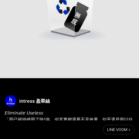
intress 盈翠絲
𝘌𝘭𝘪𝘮𝘪𝘯𝘢𝘵𝘦 𝘜𝘴𝘦𝘭𝘦𝘴𝘴
「我已經持續用了快1年，但其實都還看不見效果，似乎還是跟以往
一樣，是又選錯產品嗎？還是…其實是我的問題？」—— 32歲的
LINE VOOM
𝘔𝘪𝘴𝘴 𝘘.